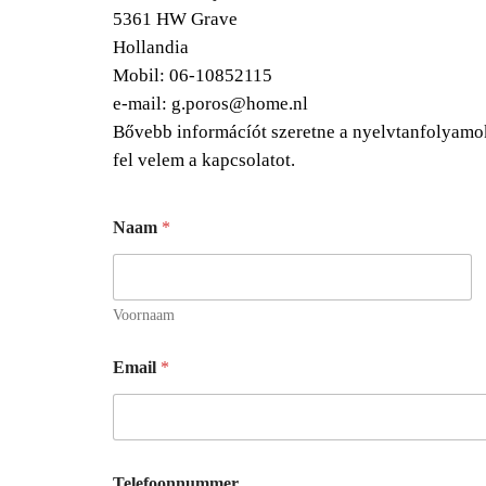
5361 HW Grave
Hollandia
Mobil: 06-10852115
e-mail: g.poros@home.nl
Bővebb informácíót szeretne a nyelvtanfolyamok
fel velem a kapcsolatot.
Naam
*
Voornaam
Email
*
Telefoonnummer