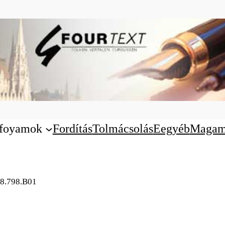
nfoyamok
Fordítás
Tolmácsolás
Eegyéb
Magam
68.798.B01